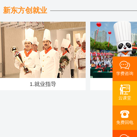
新东方创就业
学费咨询
1.就业指导
2.招
云课堂
免费回电