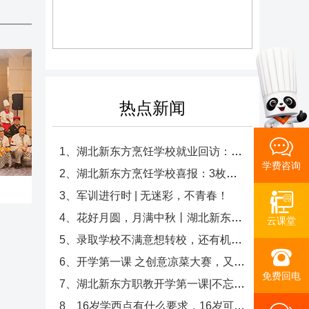
热点新闻
1、湖北新东方烹饪学校就业回访：心系学子，共筑未来！
学费咨询
2、湖北新东方烹饪学校喜报：3枚特金奖荣耀加冕！
3、军训进行时 | 无迷彩，不青春！
4、花好月圆，月满中秋丨湖北新东方与您共度中秋！
云课堂
5、录取学校不满意想转校，还有机会吗？想到湖北新东方烹饪学校还来得及吗？
6、开学第一课 之创意凉菜大赛，又一次被同学们的创意折服
免费回电
7、湖北新东方职教开学第一课|不忘初心，方得始终，新学期同学们一起努力吧！
8、16岁学西点有什么要求，16岁可以学西点吗